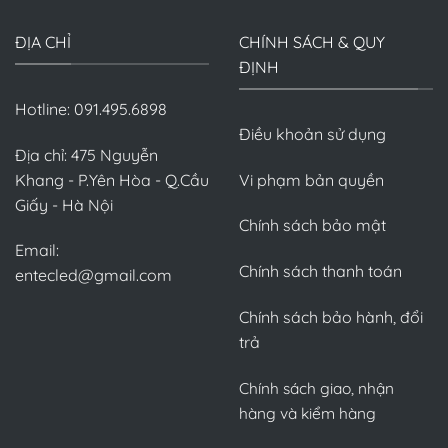
ĐỊA CHỈ
CHÍNH SÁCH & QUY
ĐỊNH
Hotline: 091.495.6898
Điều khoản sử dụng
Địa chỉ: 475 Nguyễn
Khang - P.Yên Hòa - Q.Cầu
Vi phạm bản quyền
Giấy - Hà Nội
Chính sách bảo mật
Email:
Chính sách thanh toán
entecled@gmail.com
Chính sách bảo hành, đổi
trả
Chính sách giao, nhận
hàng và kiểm hàng