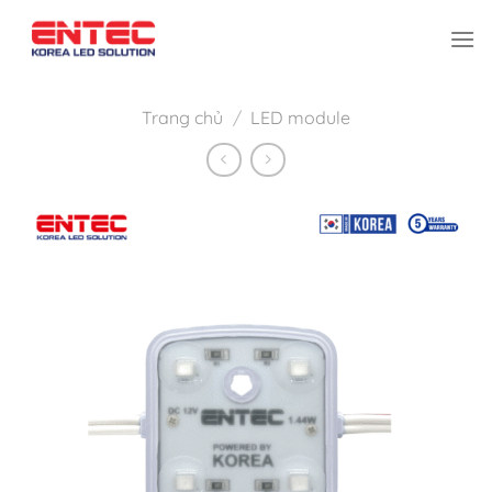
Bỏ
qua
nội
dung
Trang chủ
/
LED module