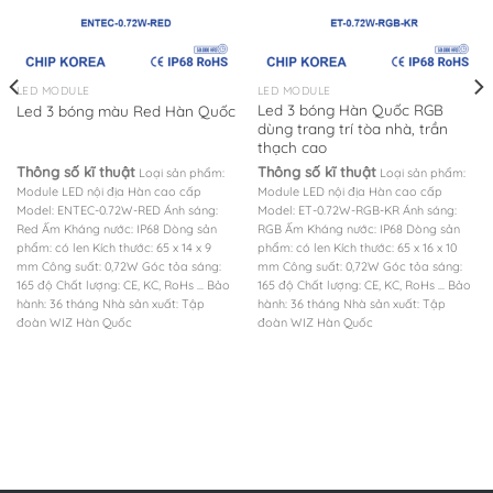
LED MODULE
LED MODULE
Led 3 bóng Hàn Quốc RGB
Led 3 bóng màu Red Hàn Quốc
dùng trang trí tòa nhà, trần
thạch cao
Thông số kĩ thuật
Thông số kĩ thuật
Loại sản phẩm:
Loại sản phẩm:
Module LED nội địa Hàn cao cấp
Module LED nội địa Hàn cao cấp
Model: ENTEC-0.72W-RED
Ánh sáng:
Model: ET-0.72W-RGB-KR
Ánh sáng:
Red
Ấm Kháng nước: IP68
Dòng sản
RGB
Ấm Kháng nước: IP68
Dòng sản
phẩm: có len
Kích thước: 65 x 14 x 9
phẩm: có len
Kích thước: 65 x 16 x 10
mm
Công suất: 0,72W
Góc tỏa sáng:
mm
Công suất: 0,72W
Góc tỏa sáng:
165 độ
Chất lượng: CE, KC, RoHs ...
Bảo
165 độ
Chất lượng: CE, KC, RoHs ...
Bảo
hành: 36 tháng
Nhà sản xuất: Tập
hành: 36 tháng
Nhà sản xuất: Tập
đoàn WIZ Hàn Quốc
đoàn WIZ Hàn Quốc