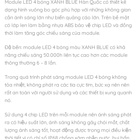
Module LED 4 bóng XANH BLUE Hàn Quốc có thiết kế
dạng hình vuông bo góc phù hợp với những không gian
cần ánh sáng lớn như biển quảng cáo lớn. Trên bề mặt
có lớp len làm bằng nhựa ABS bảo vệ chip LED và đồng
thời làm tăng góc chiếu sáng của module.
Độ bền: module LED 4 bóng màu XANH BLUE có khả
năng chiếu sáng 50.000h liên tục cao hơn các module
thông thường 6 – 8 lần.
Trong quá trình phát sáng module LED 4 bóng không
tỏa nhiệt, không phát ra các tia cực tím, bức xạ nên nên
rất an toàn với người sử dụng và các thiết bị xung quanh
nó.
Sử dụng 4 chip LED trên mỗi module nên ánh sáng phát
ra có hiệu suất lớn, ánh sáng không gây chói mắt, chất
lượng ánh sáng tốt, hoạt động được trong mọi điều kiện
thời tiết vì có chỉ số IP68 chống xâm nhập nước, bụi bẩn,