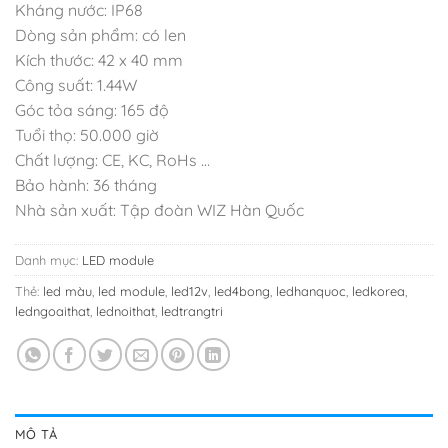
Kháng nước: IP68
Dòng sản phẩm: có len
Kích thước: 42 x 40 mm
Công suất: 1.44W
Góc tỏa sáng: 165 độ
Tuổi thọ: 50.000 giờ
Chất lượng: CE, KC, RoHs …
Bảo hành: 36 tháng
Nhà sản xuất: Tập đoàn WIZ Hàn Quốc
Danh mục:
LED module
Thẻ:
led màu
,
led module
,
led12v
,
led4bong
,
ledhanquoc
,
ledkorea
,
ledngoaithat
,
lednoithat
,
ledtrangtri
MÔ TẢ