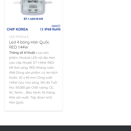
LED MODULE
Led 4 bóng Hàn Quốc
RED 1.44W
Thông số kĩ thuật
Loại sản
phẩm: Module LED nội địa Hàn
cao cấp Model: ET-1.44W-RED-
KR Ánh sáng: RED Kháng nước:
IP68 Dòng sản phẩm: có len Kích
thước: 42 x 40 mm Công suất:
1.44W Góc tỏa sáng: 165 độ Tuổi
thọ: 50.000 giờ Chất lượng: CE,
KC, RoHs ... Bảo hành: 36 tháng
Nhà sản xuất: Tập đoàn WIZ
Hàn Quốc