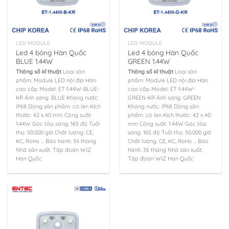
LED MODULE
LED MODULE
Led 4 bóng Hàn Quốc
Led 4 bóng Hàn Quốc
BLUE 1.44W
GREEN 1.44W
Thông số kĩ thuật
Loại sản
Thông số kĩ thuật
Loại sản
phẩm: Module LED nội địa Hàn
phẩm: Module LED nội địa Hàn
cao cấp Model: ET-1.44W-BLUE-
cao cấp Model: ET-1.44W-
KR Ánh sáng: BLUE Kháng nước:
GREEN-KR Ánh sáng: GREEN
IP68 Dòng sản phẩm: có len Kích
Kháng nước: IP68 Dòng sản
thước: 42 x 40 mm Công suất:
phẩm: có len Kích thước: 42 x 40
1.44W Góc tỏa sáng: 165 độ Tuổi
mm Công suất: 1.44W Góc tỏa
thọ: 50.000 giờ Chất lượng: CE,
sáng: 165 độ Tuổi thọ: 50.000 giờ
KC, RoHs ... Bảo hành: 36 tháng
Chất lượng: CE, KC, RoHs ... Bảo
Nhà sản xuất: Tập đoàn WIZ
hành: 36 tháng Nhà sản xuất:
Hàn Quốc
Tập đoàn WIZ Hàn Quốc