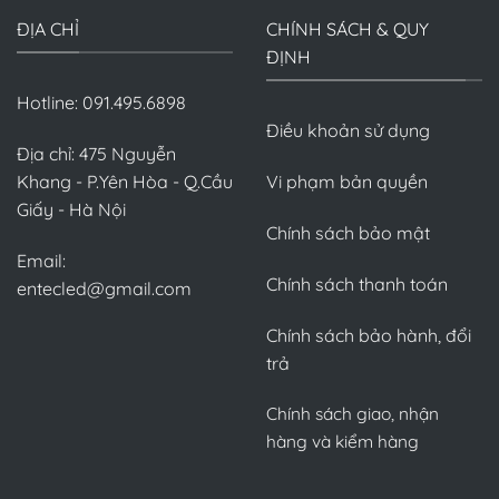
ĐỊA CHỈ
CHÍNH SÁCH & QUY
ĐỊNH
Hotline: 091.495.6898
Điều khoản sử dụng
Địa chỉ: 475 Nguyễn
Khang - P.Yên Hòa - Q.Cầu
Vi phạm bản quyền
Giấy - Hà Nội
Chính sách bảo mật
Email:
Chính sách thanh toán
entecled@gmail.com
Chính sách bảo hành, đổi
trả
Chính sách giao, nhận
hàng và kiểm hàng