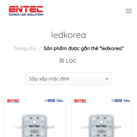
Bỏ
qua
nội
dung
ledkorea
Trang chủ
/
Sản phẩm được gắn thẻ “ledkorea”
LỌC