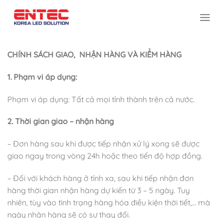
Bỏ
qua
nội
dung
CHÍNH SÁCH GIAO, NHẬN HÀNG VÀ KIỂM HÀNG
1. Phạm vi áp dụng:
Phạm vi áp dụng: Tất cả mọi tỉnh thành trên cả nước.
2. Thời gian giao – nhận hàng
– Đơn hàng sau khi được tiếp nhận xử lý xong sẽ được
giao ngay trong vòng 24h hoặc theo tiến độ hợp đồng.
– Đối với khách hàng ở tỉnh xa, sau khi tiếp nhận đơn
hàng thời gian nhận hàng dự kiến từ 3 – 5 ngày. Tuy
nhiên, tùy vào tình trạng hàng hóa điều kiện thời tiết,… mà
ngày nhận hàng sẽ có sự thay đổi.