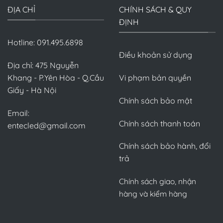
ĐỊA CHỈ
CHÍNH SÁCH & QUY
ĐỊNH
Hotline: 091.495.6898
Điều khoản sử dụng
Địa chỉ: 475 Nguyễn
Khang - P.Yên Hòa - Q.Cầu
Vi phạm bản quyền
Giấy - Hà Nội
Chính sách bảo mật
Email:
Chính sách thanh toán
entecled@gmail.com
Chính sách bảo hành, đổi
trả
Chính sách giao, nhận
hàng và kiểm hàng