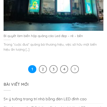
Bí quyết làm biển hộp quảng cáo Led đẹp – rẻ – bền
Trong “cuộc đua” quảng bá thương hiệu, việc sở hữu một biển
hiệu ấn tượng [...]
1
2
3
4
BÀI VIẾT MỚI
5+ ý tưởng trang trí nhà bằng đèn LED đỉnh cao