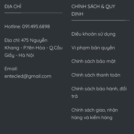
ĐỊA CHỈ
CHÍNH SÁCH & QUY
ĐỊNH
Hotline: 091.495.6898
Điều khoản sử dụng
Địa chỉ: 475 Nguyễn
Khang - P.Yên Hòa - Q.Cầu
Vi phạm bản quyền
Giấy - Hà Nội
Chính sách bảo mật
Email:
Chính sách thanh toán
entecled@gmail.com
Chính sách bảo hành, đổi
trả
Chính sách giao, nhận
hàng và kiểm hàng