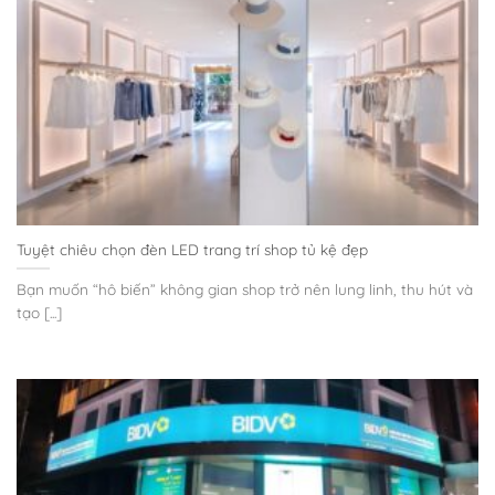
Tuyệt chiêu chọn đèn LED trang trí shop tủ kệ đẹp
Bạn muốn “hô biến” không gian shop trở nên lung linh, thu hút và
tạo [...]