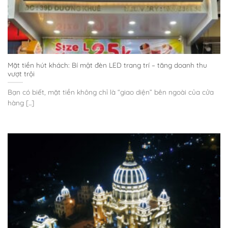
Mặt tiền hút khách: Bí mật đèn LED trang trí – tăng doanh thu
vượt trội
Bạn có biết, mặt tiền không chỉ là “giao diện” bên ngoài của cửa
hàng [...]