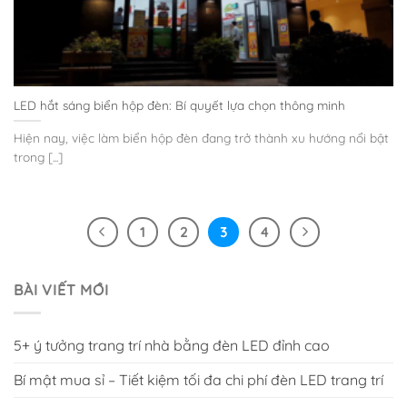
LED hắt sáng biển hộp đèn: Bí quyết lựa chọn thông minh
Hiện nay, việc làm biển hộp đèn đang trở thành xu hướng nổi bật
trong [...]
1
2
3
4
BÀI VIẾT MỚI
5+ ý tưởng trang trí nhà bằng đèn LED đỉnh cao
Bí mật mua sỉ – Tiết kiệm tối đa chi phí đèn LED trang trí