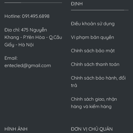
ĐỊNH
Hotline: 091.495.6898
Điều khoản sử dụng
Địa chỉ: 475 Nguyễn
Khang - P.Yên Hòa - Q.Cầu
Vi phạm bản quyền
Giấy - Hà Nội
Chính sách bảo mật
Email:
Chính sách thanh toán
entecled@gmail.com
Chính sách bảo hành, đổi
trả
Chính sách giao, nhận
hàng và kiểm hàng
HÌNH ẢNH
ĐƠN VỊ CHỦ QUẢN