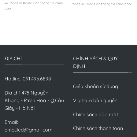
xứ: Made In Korea Các thông tin cảnh
Made in China Các thông tin cảnh báo
báo
ĐỊA CHỈ
CHÍNH SÁCH & QUY
ĐỊNH
Hotline: 091.495.6898
Điều khoản sử dụng
Địa chỉ: 475 Nguyễn
Khang - P.Yên Hòa - Q.Cầu
Vi phạm bản quyền
Giấy - Hà Nội
Chính sách bảo mật
Email:
Chính sách thanh toán
entecled@gmail.com