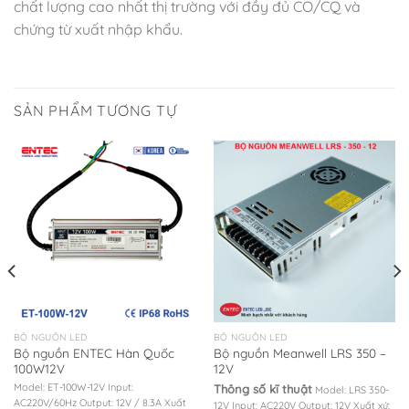
chất lượng cao nhất thị trường với đầy đủ CO/CQ và
chứng từ xuất nhập khẩu.
SẢN PHẨM TƯƠNG TỰ
BỘ NGUỒN LED
BỘ NGUỒN LED
Bộ nguồn ENTEC Hàn Quốc
Bộ nguồn Meanwell LRS 350 –
100W12V
12V
Model: ET-100W-12V Input:
Thông số kĩ thuật
Model: LRS 350-
AC220V/60Hz Output: 12V / 8.3A Xuất
12V Input: AC220V Output: 12V Xuất xứ: