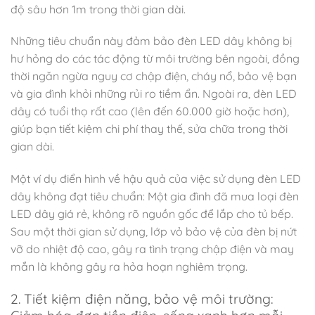
độ sâu hơn 1m trong thời gian dài.
Những tiêu chuẩn này đảm bảo đèn LED dây không bị
hư hỏng do các tác động từ môi trường bên ngoài, đồng
thời ngăn ngừa nguy cơ chập điện, cháy nổ, bảo vệ bạn
và gia đình khỏi những rủi ro tiềm ẩn. Ngoài ra, đèn LED
dây có tuổi thọ rất cao (lên đến 60.000 giờ hoặc hơn),
giúp bạn tiết kiệm chi phí thay thế, sửa chữa trong thời
gian dài.
Một ví dụ điển hình về hậu quả của việc sử dụng đèn LED
dây không đạt tiêu chuẩn: Một gia đình đã mua loại đèn
LED dây giá rẻ, không rõ nguồn gốc để lắp cho tủ bếp.
Sau một thời gian sử dụng, lớp vỏ bảo vệ của đèn bị nứt
vỡ do nhiệt độ cao, gây ra tình trạng chập điện và may
mắn là không gây ra hỏa hoạn nghiêm trọng.
2. Tiết kiệm điện năng, bảo vệ môi trường: