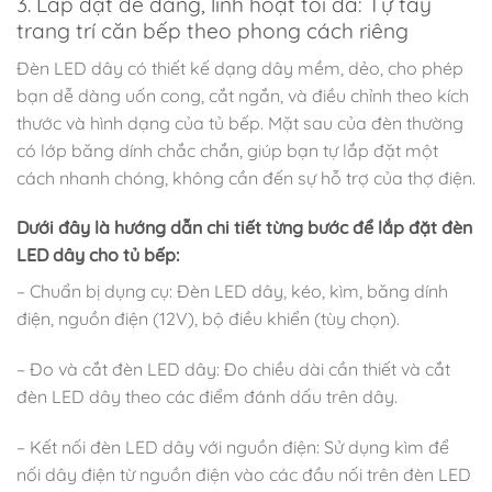
3. Lắp đặt dễ dàng, linh hoạt tối đa: Tự tay
trang trí căn bếp theo phong cách riêng
Đèn LED dây có thiết kế dạng dây mềm, dẻo, cho phép
bạn dễ dàng uốn cong, cắt ngắn, và điều chỉnh theo kích
thước và hình dạng của tủ bếp. Mặt sau của đèn thường
có lớp băng dính chắc chắn, giúp bạn tự lắp đặt một
cách nhanh chóng, không cần đến sự hỗ trợ của thợ điện.
Dưới đây là hướng dẫn chi tiết từng bước để lắp đặt đèn
LED dây cho tủ bếp:
– Chuẩn bị dụng cụ: Đèn LED dây, kéo, kìm, băng dính
điện, nguồn điện (12V), bộ điều khiển (tùy chọn).
– Đo và cắt đèn LED dây: Đo chiều dài cần thiết và cắt
đèn LED dây theo các điểm đánh dấu trên dây.
– Kết nối đèn LED dây với nguồn điện: Sử dụng kìm để
nối dây điện từ nguồn điện vào các đầu nối trên đèn LED