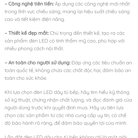
– Công nghệ tiên tiến:
Áp dụng các công nghệ mới nhất
trong lĩnh vực chiếu sáng, mang lại hiệu suất chiếu sáng
cao và tiết kiệm điện năng.
– Thiết kế đẹp mắt:
Chú trọng đến thiết kế, tạo ra các
sản phẩm đèn LED có tính thẩm mỹ cao, phù hợp với
nhiều phong cách nội thất.
– An toàn cho người sử dụng:
Đáp ứng các tiêu chuẩn an
toàn quốc tế, không chứa các chất độc hại, đảm bảo an
toàn cho sức khỏe.
Khi lựa chọn đèn LED dây tủ bếp, hãy tìm hiểu kỹ thông
số kỹ thuật, chứng nhận chất lượng, và đọc đánh giá của
người dùng trước khi quyết định mua. Hãy ưu tiên lựa
chọn các sản phẩm từ các nhà cung cấp uy tín, có chế
độ bảo hành rõ ràng, để đảm bảo quyền lợi của mình.
Lắp đặt đèn LED dây cho tủ bếp không chỉ là một giải