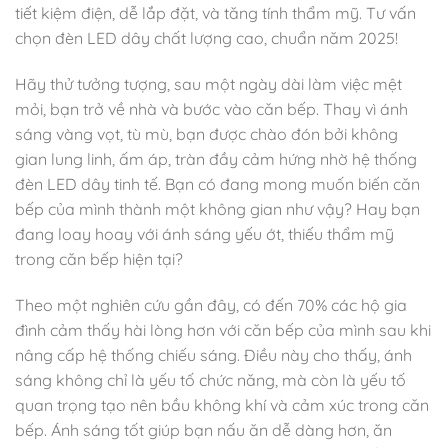
tiết kiệm điện, dễ lắp đặt, và tăng tính thẩm mỹ. Tư vấn
chọn đèn LED dây chất lượng cao, chuẩn năm 2025!
Hãy thử tưởng tượng, sau một ngày dài làm việc mệt
mỏi, bạn trở về nhà và bước vào căn bếp. Thay vì ánh
sáng vàng vọt, tù mù, bạn được chào đón bởi không
gian lung linh, ấm áp, tràn đầy cảm hứng nhờ hệ thống
đèn LED dây tinh tế. Bạn có đang mong muốn biến căn
bếp của mình thành một không gian như vậy? Hay bạn
đang loay hoay với ánh sáng yếu ớt, thiếu thẩm mỹ
trong căn bếp hiện tại?
Theo một nghiên cứu gần đây, có đến 70% các hộ gia
đình cảm thấy hài lòng hơn với căn bếp của mình sau khi
nâng cấp hệ thống chiếu sáng. Điều này cho thấy, ánh
sáng không chỉ là yếu tố chức năng, mà còn là yếu tố
quan trọng tạo nên bầu không khí và cảm xúc trong căn
bếp. Ánh sáng tốt giúp bạn nấu ăn dễ dàng hơn, ăn