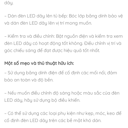
dây.
– Dán đèn LED dây lên tủ bếp: Bóc lớp băng dính bảo vệ
và dán đèn LED dây lên vị trí mong muốn.
– Kiểm tra và điều chỉnh: Bật nguồn điện và kiểm tra xem
đèn LED dây có hoạt động tốt không. Điều chỉnh vị trí và
góc chiếu sáng để đạt được hiệu quả tốt nhất.
Một số mẹo và thủ thuật hữu ích:
– Sử dụng băng dính điện để cố định các mối nối, đảm
bảo an toàn và độ bền.
– Nếu muốn điều chỉnh độ sáng hoặc màu sắc của đèn
LED dây, hãy sử dụng bộ điều khiển.
– Có thể sử dụng các loại phụ kiện như kẹp, móc, keo để
cố định đèn LED dây trên các bề mặt khó dán.