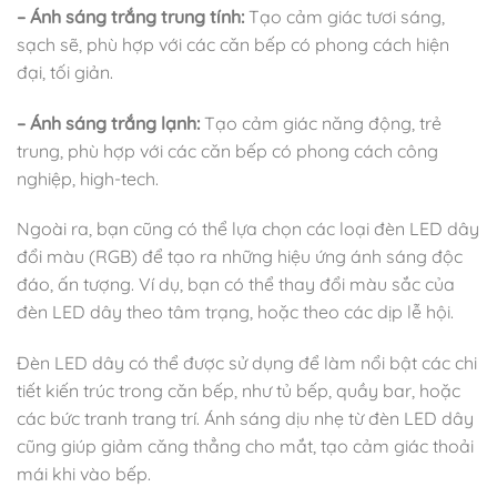
– Ánh sáng trắng trung tính:
Tạo cảm giác tươi sáng,
sạch sẽ, phù hợp với các căn bếp có phong cách hiện
đại, tối giản.
– Ánh sáng trắng lạnh:
Tạo cảm giác năng động, trẻ
trung, phù hợp với các căn bếp có phong cách công
nghiệp, high-tech.
Ngoài ra, bạn cũng có thể lựa chọn các loại đèn LED dây
đổi màu (RGB) để tạo ra những hiệu ứng ánh sáng độc
đáo, ấn tượng. Ví dụ, bạn có thể thay đổi màu sắc của
đèn LED dây theo tâm trạng, hoặc theo các dịp lễ hội.
Đèn LED dây có thể được sử dụng để làm nổi bật các chi
tiết kiến trúc trong căn bếp, như tủ bếp, quầy bar, hoặc
các bức tranh trang trí. Ánh sáng dịu nhẹ từ đèn LED dây
cũng giúp giảm căng thẳng cho mắt, tạo cảm giác thoải
mái khi vào bếp.