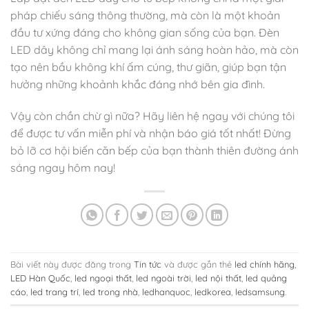
pháp chiếu sáng thông thường, mà còn là một khoản
đầu tư xứng đáng cho không gian sống của bạn. Đèn
LED dây không chỉ mang lại ánh sáng hoàn hảo, mà còn
tạo nên bầu không khí ấm cúng, thư giãn, giúp bạn tận
hưởng những khoảnh khắc đáng nhớ bên gia đình.
Vậy còn chần chừ gì nữa? Hãy liên hệ ngay với chúng tôi
để được tư vấn miễn phí và nhận báo giá tốt nhất! Đừng
bỏ lỡ cơ hội biến căn bếp của bạn thành thiên đường ánh
sáng ngay hôm nay!
Bài viết này được đăng trong
Tin tức
và được gắn thẻ
led chính hãng
,
LED Hàn Quốc
,
led ngoại thất
,
led ngoài trời
,
led nội thất
,
led quảng
cáo
,
led trang trí
,
led trong nhà
,
ledhanquoc
,
ledkorea
,
ledsamsung
.