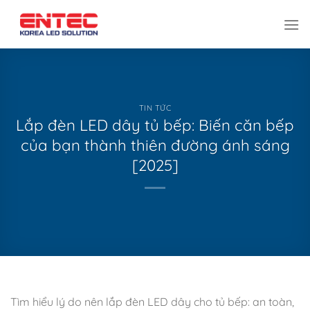
Bỏ
qua
nội
dung
TIN TỨC
Lắp đèn LED dây tủ bếp: Biến căn bếp
của bạn thành thiên đường ánh sáng
[2025]
Tìm hiểu lý do nên lắp đèn LED dây cho tủ bếp: an toàn,