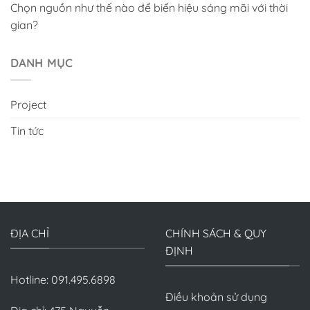
Chọn nguồn như thế nào để biển hiệu sáng mãi với thời
gian?
DANH MỤC
Project
Tin tức
ĐỊA CHỈ
CHÍNH SÁCH & QUY
ĐỊNH
Hotline: 091.495.6898
Điều khoản sử dụng