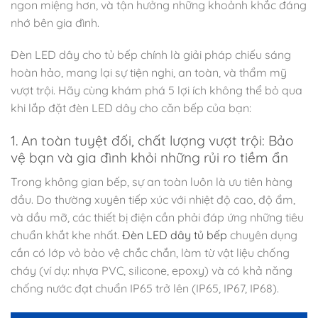
ngon miệng hơn, và tận hưởng những khoảnh khắc đáng
nhớ bên gia đình.
Đèn LED dây cho tủ bếp chính là giải pháp chiếu sáng
hoàn hảo, mang lại sự tiện nghi, an toàn, và thẩm mỹ
vượt trội. Hãy cùng khám phá 5 lợi ích không thể bỏ qua
khi lắp đặt đèn LED dây cho căn bếp của bạn:
1. An toàn tuyệt đối, chất lượng vượt trội: Bảo
vệ bạn và gia đình khỏi những rủi ro tiềm ẩn
Trong không gian bếp, sự an toàn luôn là ưu tiên hàng
đầu. Do thường xuyên tiếp xúc với nhiệt độ cao, độ ẩm,
và dầu mỡ, các thiết bị điện cần phải đáp ứng những tiêu
chuẩn khắt khe nhất.
Đèn LED dây tủ bếp
chuyên dụng
cần có lớp vỏ bảo vệ chắc chắn, làm từ vật liệu chống
cháy (ví dụ: nhựa PVC, silicone, epoxy) và có khả năng
chống nước đạt chuẩn IP65 trở lên (IP65, IP67, IP68).