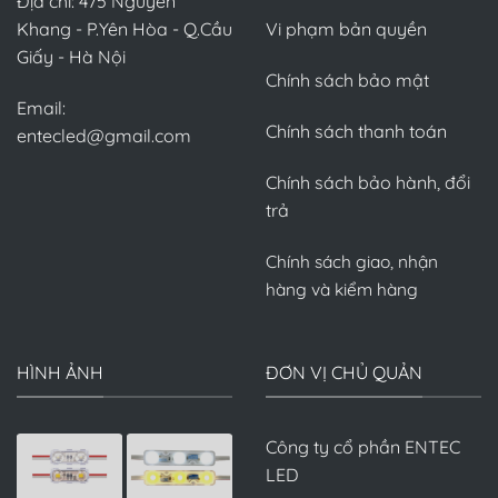
Địa chỉ: 475 Nguyễn
Khang - P.Yên Hòa - Q.Cầu
Vi phạm bản quyền
Giấy - Hà Nội
Chính sách bảo mật
Email:
Chính sách thanh toán
entecled@gmail.com
Chính sách bảo hành, đổi
trả
Chính sách giao, nhận
hàng và kiểm hàng
HÌNH ẢNH
ĐƠN VỊ CHỦ QUẢN
Công ty cổ phần ENTEC
LED