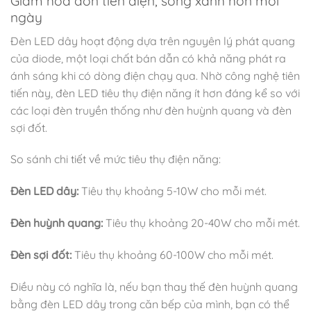
Giảm hóa đơn tiền điện, sống xanh hơn mỗi
ngày
Đèn LED dây hoạt động dựa trên nguyên lý phát quang
của diode, một loại chất bán dẫn có khả năng phát ra
ánh sáng khi có dòng điện chạy qua. Nhờ công nghệ tiên
tiến này, đèn LED tiêu thụ điện năng ít hơn đáng kể so với
các loại đèn truyền thống như đèn huỳnh quang và đèn
sợi đốt.
So sánh chi tiết về mức tiêu thụ điện năng:
Đèn LED dây:
Tiêu thụ khoảng 5-10W cho mỗi mét.
Đèn huỳnh quang:
Tiêu thụ khoảng 20-40W cho mỗi mét.
Đèn sợi đốt:
Tiêu thụ khoảng 60-100W cho mỗi mét.
Điều này có nghĩa là, nếu bạn thay thế đèn huỳnh quang
bằng đèn LED dây trong căn bếp của mình, bạn có thể