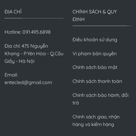
ĐỊA CHỈ
CHÍNH SÁCH & QUY
ĐỊNH
Hotline: 091.495.6898
Điều khoản sử dụng
Địa chỉ: 475 Nguyễn
Khang - P.Yên Hòa - Q.Cầu
Vi phạm bản quyền
Giấy - Hà Nội
Chính sách bảo mật
Email:
Chính sách thanh toán
entecled@gmail.com
Chính sách bảo hành, đổi
trả
Chính sách giao, nhận
hàng và kiểm hàng