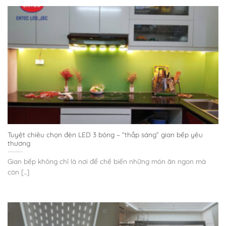
Tuyệt chiêu chọn đèn LED 3 bóng – “thắp sáng” gian bếp yêu
thương
Gian bếp không chỉ là nơi để chế biến những món ăn ngon mà
còn [...]