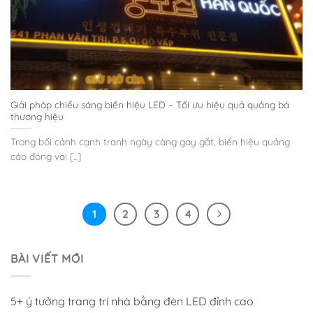
Giải pháp chiếu sáng biển hiệu LED – Tối ưu hiệu quả quảng bá
thương hiệu
Trong bối cảnh cạnh tranh ngày càng gay gắt, biển hiệu quảng
cáo đóng vai [...]
1
2
3
4
BÀI VIẾT MỚI
5+ ý tưởng trang trí nhà bằng đèn LED đỉnh cao