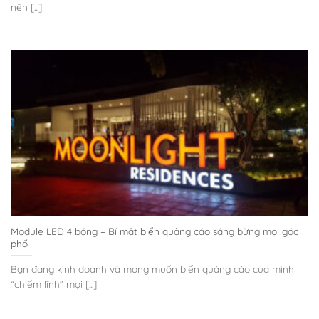
nên [...]
Module LED 4 bóng – Bí mật biển quảng cáo sáng bừng mọi góc
phố
Bạn đang kinh doanh và mong muốn biển quảng cáo của mình
“chiếm lĩnh” mọi [...]