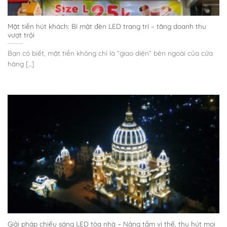
Mặt tiền hút khách: Bí mật đèn LED trang trí – tăng doanh thu
vượt trội
Bạn có biết, mặt tiền không chỉ là “giao diện” bên ngoài của cửa
hàng [...]
Giải pháp chiếu sáng LED tòa nhà – Nâng tầm vị thế, thu hút mọi