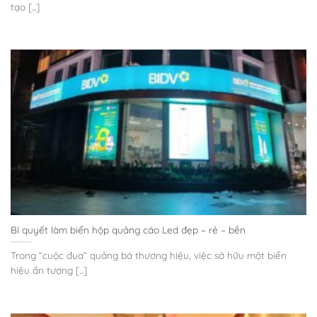
tạo [...]
Bí quyết làm biển hộp quảng cáo Led đẹp – rẻ – bền
Trong “cuộc đua” quảng bá thương hiệu, việc sở hữu một biển
hiệu ấn tượng [...]