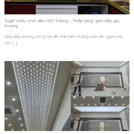
Tuyệt chiêu chọn đèn LED 3 bóng – “thắp sáng” gian bếp yêu
thương
Gian bếp không chỉ là nơi để chế biến những món ăn ngon mà
còn [...]