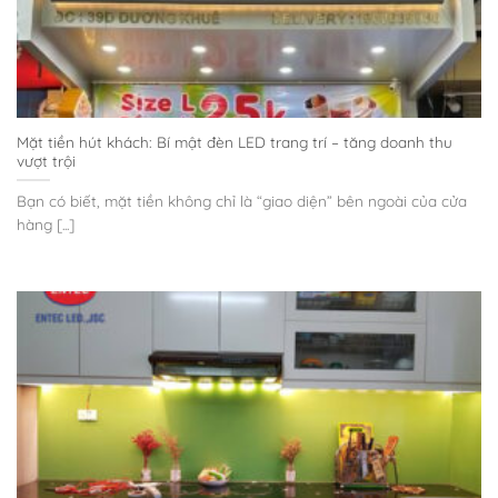
Mặt tiền hút khách: Bí mật đèn LED trang trí – tăng doanh thu
vượt trội
Bạn có biết, mặt tiền không chỉ là “giao diện” bên ngoài của cửa
hàng [...]