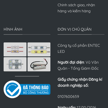
Chính sách giao, nhận
hàng và kiểm hàng
HÌNH ẢNH
ĐƠN VỊ CHỦ QUẢN
Công ty cổ phần ENTEC
LED
Người đại diện
: Vũ Văn
Quân - Tổng Giám Đốc
Giấy chứng nhận Đăng kí
doanh nghiệp số:
0107600659
Ngày cấp:
17/10/2016