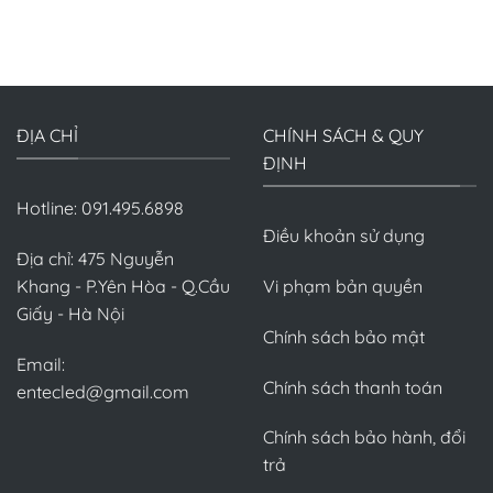
ĐỊA CHỈ
CHÍNH SÁCH & QUY
ĐỊNH
Hotline: 091.495.6898
Điều khoản sử dụng
Địa chỉ: 475 Nguyễn
Khang - P.Yên Hòa - Q.Cầu
Vi phạm bản quyền
Giấy - Hà Nội
Chính sách bảo mật
Email:
Chính sách thanh toán
entecled@gmail.com
Chính sách bảo hành, đổi
trả