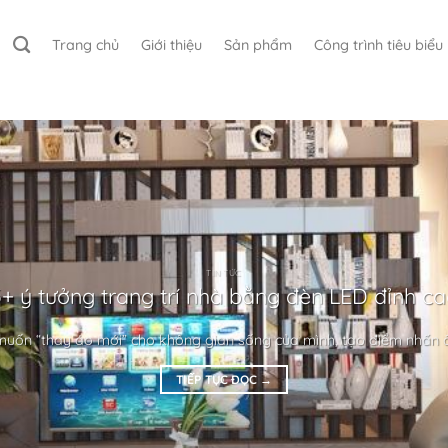
Trang chủ
Giới thiệu
Sản phẩm
Công trình tiêu biểu
TIN TỨC
+ ý tưởng trang trí nhà bằng đèn LED đỉnh c
uốn “thay áo mới” cho không gian sống của mình, tạo điểm nhấn ấn
TIẾP TỤC ĐỌC
→