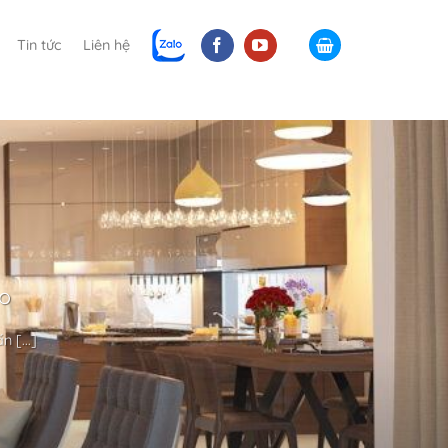
Tin tức
Liên hệ
ao
 [...]