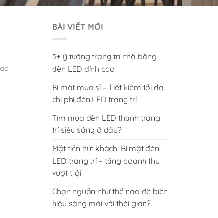
BÀI VIẾT MỚI
5+ ý tưởng trang trí nhà bằng
đèn LED đỉnh cao
các
Bí mật mua sỉ – Tiết kiệm tối đa
chi phí đèn LED trang trí
Tìm mua đèn LED thanh trang
trí siêu sáng ở đâu?
Mặt tiền hút khách: Bí mật đèn
LED trang trí – tăng doanh thu
vượt trội
Chọn nguồn như thế nào để biển
hiệu sáng mãi với thời gian?