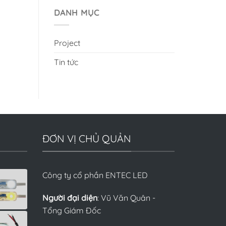
DANH MỤC
Project
Tin tức
ĐƠN VỊ CHỦ QUẢN
Công ty cổ phần ENTEC LED
Người đại diện
: Vũ Văn Quân -
Tổng Giám Đốc