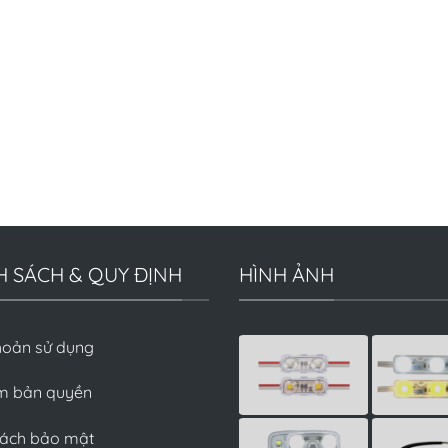
H SÁCH & QUY ĐỊNH
HÌNH ẢNH
hoản sử dụng
m bản quyền
sách bảo mật