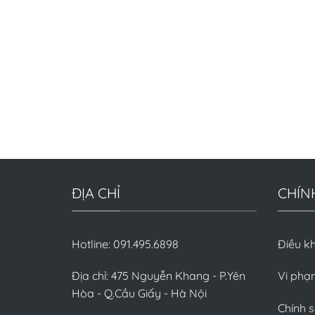
ĐỊA CHỈ
CHÍN
Hotline: 091.495.6898
Điều k
Địa chỉ: 475 Nguyễn Khang - P.Yên
Vi phạ
Hòa - Q.Cầu Giấy - Hà Nội
Chính 