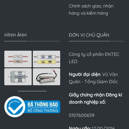
Chính sách giao, nhận
hàng và kiểm hàng
HÌNH ẢNH
ĐƠN VỊ CHỦ QUẢN
Công ty cổ phần ENTEC
LED
Người đại diện
: Vũ Văn
Quân - Tổng Giám Đốc
Giấy chứng nhận Đăng kí
doanh nghiệp số:
0107600659
Ngày cấp:
17/10/2016