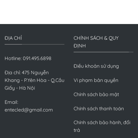
ĐỊA CHỈ
CHÍNH SÁCH & QUY
ĐỊNH
Hotline: 091.495.6898
Điều khoản sử dụng
Địa chỉ: 475 Nguyễn
Khang - P.Yên Hòa - Q.Cầu
Vi phạm bản quyền
Giấy - Hà Nội
Chính sách bảo mật
Email:
Chính sách thanh toán
entecled@gmail.com
Chính sách bảo hành, đổi
trả