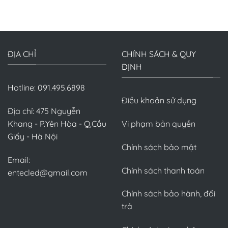
ĐỊA CHỈ
CHÍNH SÁCH & QUY
ĐỊNH
Hotline: 091.495.6898
Điều khoản sử dụng
Địa chỉ: 475 Nguyễn
Khang - P.Yên Hòa - Q.Cầu
Vi phạm bản quyền
Giấy - Hà Nội
Chính sách bảo mật
Email:
Chính sách thanh toán
entecled@gmail.com
Chính sách bảo hành, đổi
trả