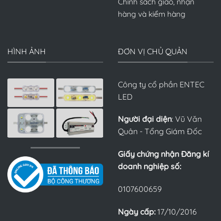
Chính sách giao, nhận
hàng và kiểm hàng
HÌNH ẢNH
ĐƠN VỊ CHỦ QUẢN
Công ty cổ phần ENTEC
LED
Người đại diện
: Vũ Văn
Quân - Tổng Giám Đốc
Giấy chứng nhận Đăng kí
doanh nghiệp số:
0107600659
Ngày cấp:
17/10/2016