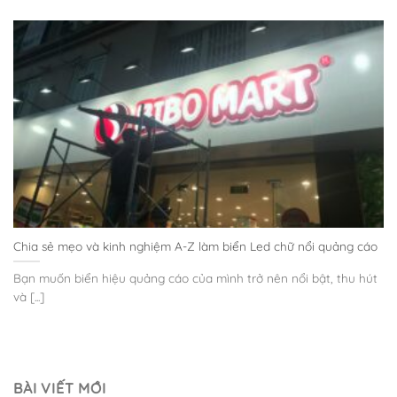
Chia sẻ mẹo và kinh nghiệm A-Z làm biển Led chữ nổi quảng cáo
Bạn muốn biển hiệu quảng cáo của mình trở nên nổi bật, thu hút
và [...]
BÀI VIẾT MỚI