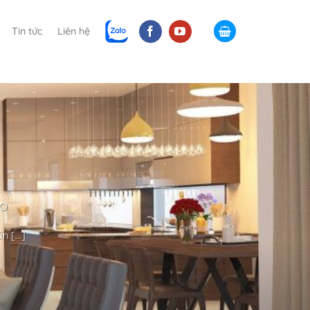
Tin tức
Liên hệ
ao
 [...]