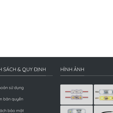
H SÁCH & QUY ĐỊNH
HÌNH ẢNH
hoản sử dụng
m bản quyền
sách bảo mật