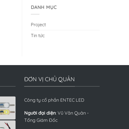
DANH MỤC
Project
Tin tức
ĐƠN VỊ CHỦ QUẢN
Công ty cổ phần ENTEC LED
Người đại diện
: Vũ Văn Quân -
Tổng Giám Đốc