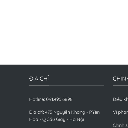
ĐỊA CHỈ
CHÍN
Hotline: 091.495.6898
Điều k
Địa chỉ: 475 Nguyễn Khang - P.Yên
Vi phạ
Hòa - Q.Cầu Giấy - Hà Nội
Chính 