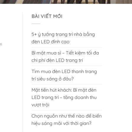
BÀI VIẾT MỚI
5+ ý tưởng trang trí nhà bằng
đèn LED đỉnh cao
n
Bí mật mua sỉ – Tiết kiệm tối đa
chi phí đèn LED trang trí
Tìm mua đèn LED thanh trang
trí siêu sáng ở đâu?
Mặt tiền hút khách: Bí mật đèn
LED trang trí – tăng doanh thu
vượt trội
Chọn nguồn như thế nào để biển
hiệu sáng mãi với thời gian?