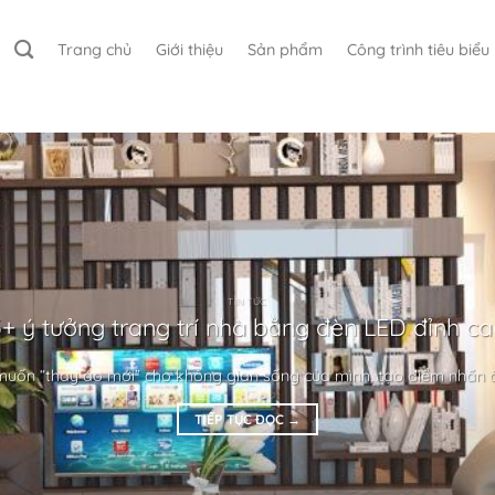
Trang chủ
Giới thiệu
Sản phẩm
Công trình tiêu biểu
TIN TỨC
+ ý tưởng trang trí nhà bằng đèn LED đỉnh c
uốn “thay áo mới” cho không gian sống của mình, tạo điểm nhấn ấn
TIẾP TỤC ĐỌC
→