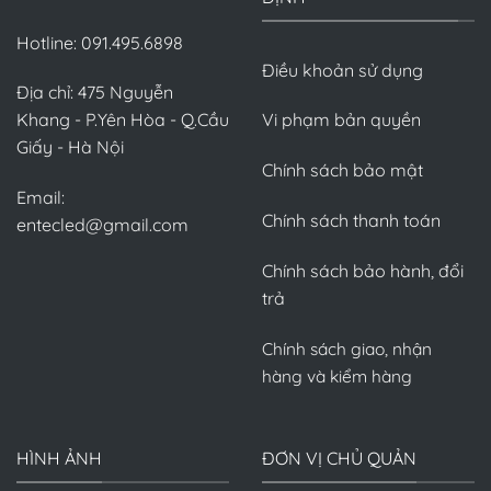
Hotline: 091.495.6898
Điều khoản sử dụng
Địa chỉ: 475 Nguyễn
Khang - P.Yên Hòa - Q.Cầu
Vi phạm bản quyền
Giấy - Hà Nội
Chính sách bảo mật
Email:
Chính sách thanh toán
entecled@gmail.com
Chính sách bảo hành, đổi
trả
Chính sách giao, nhận
hàng và kiểm hàng
HÌNH ẢNH
ĐƠN VỊ CHỦ QUẢN