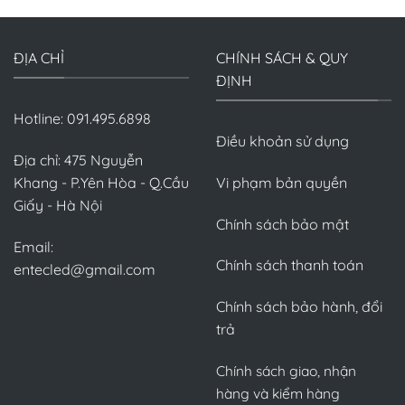
ĐỊA CHỈ
CHÍNH SÁCH & QUY
ĐỊNH
Hotline: 091.495.6898
Điều khoản sử dụng
Địa chỉ: 475 Nguyễn
Khang - P.Yên Hòa - Q.Cầu
Vi phạm bản quyền
Giấy - Hà Nội
Chính sách bảo mật
Email:
Chính sách thanh toán
entecled@gmail.com
Chính sách bảo hành, đổi
trả
Chính sách giao, nhận
hàng và kiểm hàng