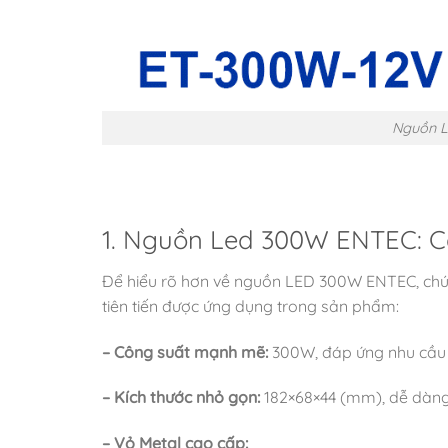
Nguồn L
1. Nguồn Led 300W ENTEC: C
Để hiểu rõ hơn về nguồn LED 300W ENTEC, chún
tiên tiến được ứng dụng trong sản phẩm:
– Công suất mạnh mẽ:
300W, đáp ứng nhu cầu c
– Kích thước nhỏ gọn:
182×68×44 (mm), dễ dàng 
– Vỏ Metal cao cấp: