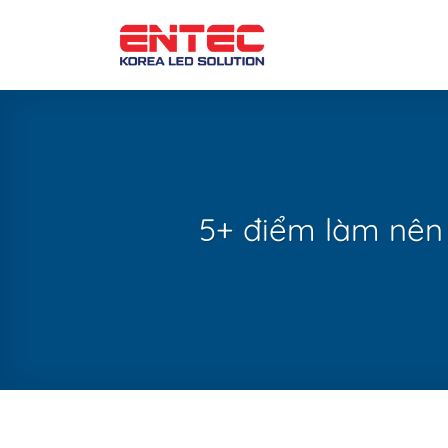
Bỏ
qua
nội
dung
5+ điểm làm nên