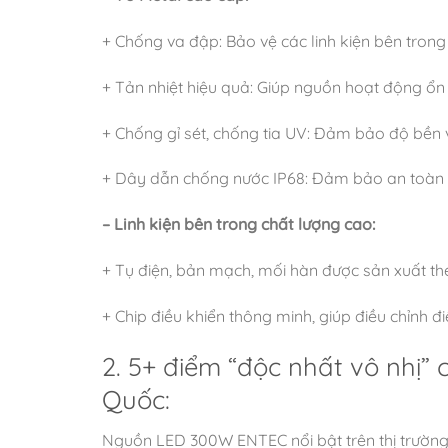
+ Chống va đập: Bảo vệ các linh kiện bên tron
+ Tản nhiệt hiệu quả: Giúp nguồn hoạt động ổn 
+ Chống gỉ sét, chống tia UV: Đảm bảo độ bền 
+ Dây dẫn chống nước IP68: Đảm bảo an toàn k
– Linh kiện bên trong chất lượng cao:
+ Tụ điện, bản mạch, mối hàn được sản xuất th
+ Chip điều khiển thông minh, giúp điều chỉnh đ
2. 5+ điểm “độc nhất vô nhị
Quốc:
Nguồn LED 300W ENTEC nổi bật trên thị trường