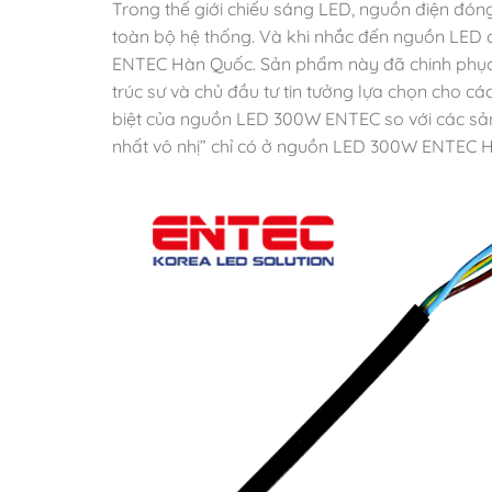
Trong thế giới chiếu sáng LED, nguồn điện đóng 
toàn bộ hệ thống. Và khi nhắc đến nguồn LED 
ENTEC Hàn Quốc. Sản phẩm này đã chinh phục th
trúc sư và chủ đầu tư tin tưởng lựa chọn cho cá
biệt của nguồn LED 300W ENTEC so với các sả
nhất vô nhị” chỉ có ở nguồn LED 300W ENTEC 