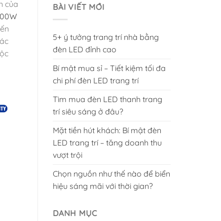
àn của
BÀI VIẾT MỚI
300W
iến
5+ ý tưởng trang trí nhà bằng
hác
đèn LED đỉnh cao
độc
Bí mật mua sỉ – Tiết kiệm tối đa
chi phí đèn LED trang trí
Tìm mua đèn LED thanh trang
trí siêu sáng ở đâu?
Mặt tiền hút khách: Bí mật đèn
LED trang trí – tăng doanh thu
vượt trội
Chọn nguồn như thế nào để biển
hiệu sáng mãi với thời gian?
DANH MỤC