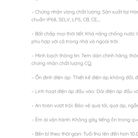
– Chứng nhận vàng chất lượng: Sản xuất tại Hàn
chuẩn IP68, SELV, LPS, CB, CE,…
– Bất chấp mọi thời tiết: Khả năng chống nước
phù hợp với cả trong nhà và ngoài trời.
– Minh bạch thông tin: Tem dán chính hãng, th
chứng nhận chất lượng CQ.
– Ổn định điện áp: Thiết kế điện áp không đổi
– Linh hoạt điện áp đầu vào: Dải điện áp đầu v
– An toàn vượt trội: Bảo vệ quá tải, quá áp, n
– Êm ái vận hành: Không gây tiếng ồn trong quá
– Bền bỉ theo thời gian: Tuổi thọ lên đến hơn 10.