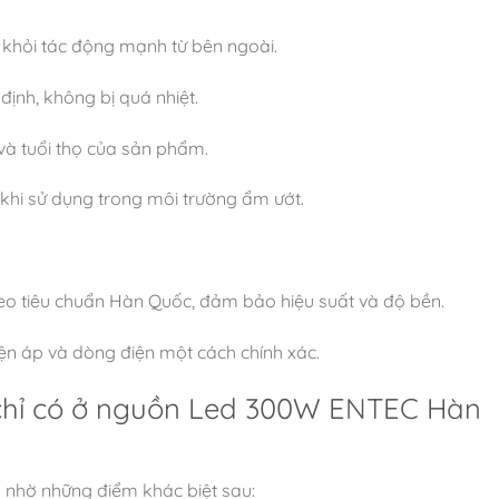
g khỏi tác động mạnh từ bên ngoài.
định, không bị quá nhiệt.
và tuổi thọ của sản phẩm.
hi sử dụng trong môi trường ẩm ướt.
eo tiêu chuẩn Hàn Quốc, đảm bảo hiệu suất và độ bền.
iện áp và dòng điện một cách chính xác.
” chỉ có ở nguồn Led 300W ENTEC Hàn
 nhờ những điểm khác biệt sau: