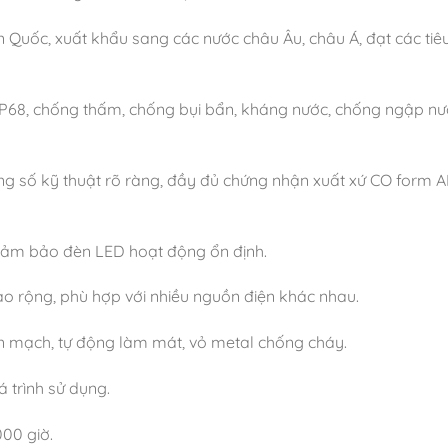
 Quốc, xuất khẩu sang các nước châu Âu, châu Á, đạt các tiê
 IP68, chống thấm, chống bụi bẩn, kháng nước, chống ngập nư
ông số kỹ thuật rõ ràng, đầy đủ chứng nhận xuất xứ CO form A
, đảm bảo đèn LED hoạt động ổn định.
ào rộng, phù hợp với nhiều nguồn điện khác nhau.
gắn mạch, tự động làm mát, vỏ metal chống cháy.
 trình sử dụng.
000 giờ.