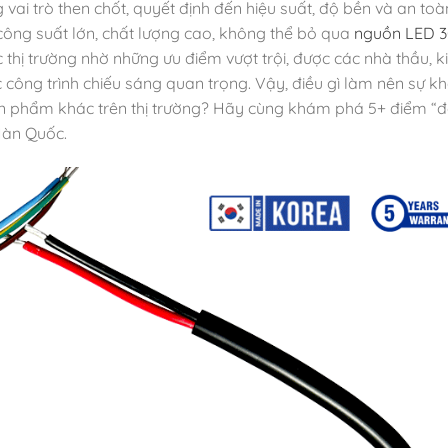
vai trò then chốt, quyết định đến hiệu suất, độ bền và an to
công suất lớn, chất lượng cao, không thể bỏ qua
nguồn LED 
ị trường nhờ những ưu điểm vượt trội, được các nhà thầu, k
c công trình chiếu sáng quan trọng. Vậy, điều gì làm nên sự k
n phẩm khác trên thị trường? Hãy cùng khám phá 5+ điểm “
Hàn Quốc.